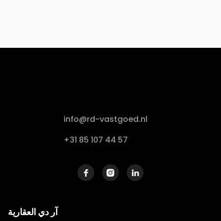
info@rd-vastgoed.nl
+31 85 107 44 57



آر دي العقارية