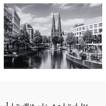
عقار استثماري في تيلبورغ: الاستثمار أو