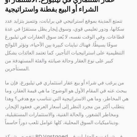
الشراء أو البيع بفطنة واستراتيجية
تتمتع المدينة بموقع استراتيجي في برابانت، وتتميز بتزايد عدد
سكانها، ودور تعليمي قوي، وسوق إيجار يظل مستقرًا في عدة
قطاعات. وفي الوقت نفسه، لا يُعد سوق العقارات في تيلبورغ
سوقًا بسيطًا. فهناك تباينات كبيرة بين الأحياء، وتؤثر اللوائح
التنظيمية على استراتيجيات التأجير، كما تعتمد العائدات بشكل
كبير على نوع العقار وحالة صيانته والفئة المستهدفة من
المستأجرين.
من يرغب في شراء أو بيع عقار استثماري في تيلبورغ، فإن ما
يبحث عنه في المقام الأول هو الوضوح: ما هي قيمة العقار، وما
هي المخاطر، وما هي الاستراتيجية التي تتناسب مع هدفي؟ وهذا
يتطلب أكثر من مجرد النظر إلى أسعار العرض. فعقود الإيجار،
ومخاطر الشغور، والحالة الفنية، والاستثمارات المستقبلية،
وديناميكيات السوق المحلية، كلها عوامل تلعب دوراً حاسماً.
تتخصص شركة RD Vastgoed في شراء وبيع العقارات في