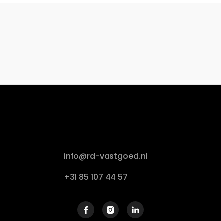
info@rd-vastgoed.nl
+31 85 107 44 57


