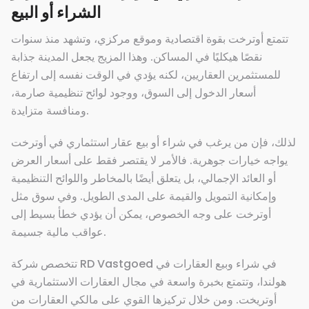
الشراء أو البيع
تتمتع أوترخت بقوة اقتصادية وموقع مركزي، وتشهد منذ سنوات
نقصًا هيكليًا في المساكن. وهذا المزيج يجعل المدينة جذابة
للمستثمرين العقاريين، لكنه يؤدي في الوقت نفسه إلى ارتفاع
أسعار الدخول إلى السوق، ووجود لوائح تنظيمية صارمة،
ومنافسة متزايدة.
لذلك، فإن من يرغب في شراء أو بيع عقار استثماري في أوترخت
يواجه خيارات جوهرية. فالأمر لا يقتصر فقط على أسعار العرض
أو العائد الإجمالي، بل يتعلق أيضًا بالمخاطر واللوائح التنظيمية
وإمكانية التمويل والقيمة على المدى الطويل. وفي سوق مثل
أوترخت على وجه الخصوص، يمكن أن يؤدي خطأ بسيط إلى
عواقب مالية جسيمة.
تتخصص شركة RD Vastgoed في شراء وبيع العقارات في
هولندا، وتتمتع بخبرة واسعة في مجال العقارات الاستثمارية في
أوتريخت. ومن خلال تركيزها القوي على مالكي العقارات من