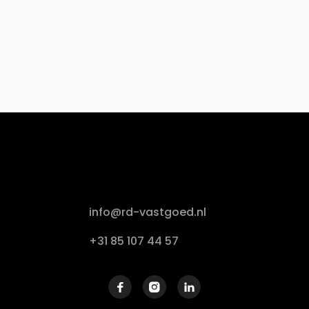
info@rd-vastgoed.nl
+31 85 107 44 57


